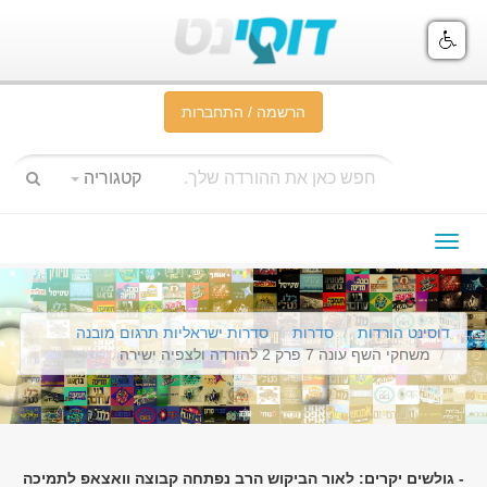
הרשמה / התחברות
קטגוריה
תפריט
ניווט
דוסינט הורדות
סדרות
סדרות ישראליות תרגום מובנה
משחקי השף עונה 7 פרק 2 להורדה ולצפיה ישירה
- גולשים יקרים: לאור הביקוש הרב נפתחה קבוצה וואצאפ לתמיכה