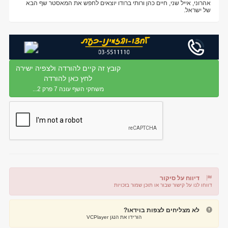
אהרוני, אייל שני, חיים כהן ורותי ברודו יוצאים לחפש את המאסטר שף הבא
של ישראל.
קובץ זה קיים להורדה ולצפיה ישירה
לחץ כאן להורדה
משחקי השף עונה 7 פרק 2...
דיווח על סיקור
דווחו לנו על קישור שבור או תוכן שמור בזכויות
דיווח על קישור שבור
דיווח על תוכן מפר זכויות
לא מצליחים לצפות בוידאו?
הורידו את הנגן VCPlayer