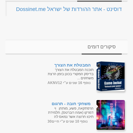
‏דוסינט - אתר ההורדות של ישראל Dossinet.me‏
סיקורים דומים
המבטלת את הצורך
בדיסק המקורי בכונן בזמן
תוכנה המבטלת את הצורך
הרצת
בדיסק המקורי בכונן בזמן הרצת
משחקיםGameJackal Pro
משחקים ...
4.1.0.7 Final
נוסף 16 שנים ע"י AKNV12
משחקי חובה - תרגום
מובנה - BDRip
הרפתקאה, פשע, מותחן וי
דמרקו (אמה רוברטס), תלמידת
תיכון חרוצה אשר נמאס לה
לצפות בחיים מהצד. כאשר היא
נוסף 10 שנים ע"י חיים30
מקבלת פניה ממשחק ברשת
ששוא...