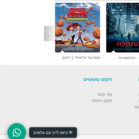
›
גשם של פלאפל 1 דיבוב
כמו גדולים (קלאסיקה עם
אריק איינשטיין)
לינקים שימושיים
צור קשר
תקנון האתר
שב
💬 צ'אט לייב עם גולשים