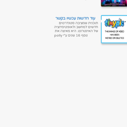
כאשר היא מקבלת פניה
ממשחק ברשת ששוא...
עוד חדשות עכשיו בקשר
להאצת
תוכנית שמציבה סטנדרטים
משחקים|ניידת|GameThrust
חדשים למחשב ולאופטימיזציה
1.8.30.2010 Portable
של האינטרנט. היא מאיצה את
המהירות והביצועים של
נוסף 16 שנים ע"י polly
המערכת והאינטרנט. מאוד
קלה לשימוש, מותאמת...