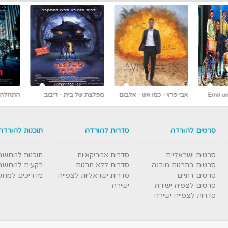
 אלבום
מפלצת של בית - דיבוב
התחלה - Inception
לעברית
ראשונים ברשת [כולל צפייה
עברי
ישירה]
סרטים להורדה
סדרות להורדה
תוכנות להורדה
סרטים ישראליים
סדרות אמריקאיות
תוכנות למחשב
סרטים בתרגום מובנה
סדרות ללא תרגום
רקעים למחשב
סרטים דתיים
סדרות ישראליות לצפייה
מדריכים למח
סרטים לצפיה ישירה
ישירה
סדרות לצפייה ישירה