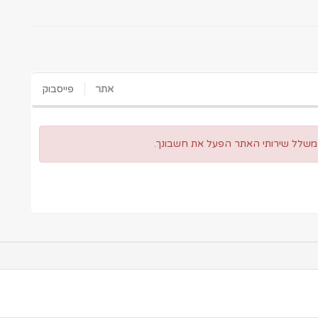
אתר
פייסבוק
 משלל שירותי האתר הפעל את חשבונך.