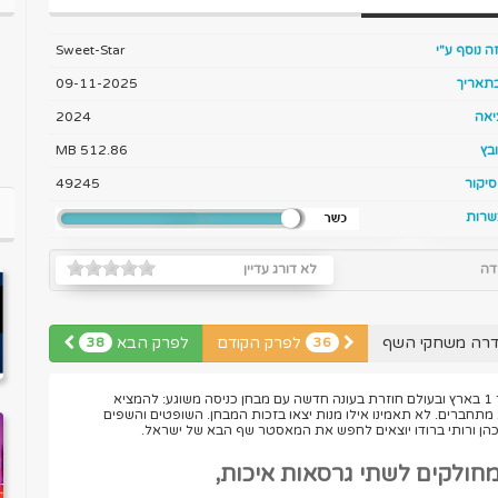
ה נוסף ע"י
Sweet-Star
בתאריך
09-11-2025
יאה
2024
בץ
512.86 MB
יקור
49245
שרות
דה
לא דורג עדיין
דרה משחקי השף
לפרק הקודם
לפרק הבא
38
36
תחרות ריאלטי הבישול מספר 1 בארץ ובעולם חוזרת בעונה חדשה עם מבחן כניסה משוגע: להמציא
תחברים. לא תאמינו אילו מנות יצאו בזכות המבחן. השופטים והשפים
ם כהן ורותי ברודו יוצאים לחפש את המאסטר שף הבא של ישראל.
מחולקים לשתי גרסאות איכות,