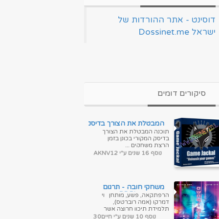
‏דוסינט - אתר ההורדות של
ישראל Dossinet.me‏
סיקורים דומים
המבטלת את הצורך בדיסק
המקורי בכונן בזמן הרצת
תוכנה המבטלת את הצורך
משחקיםGameJackal Pro
בדיסק המקורי בכונן בזמן
4.1.0.7 Final
הרצת משחקים ...
נוסף 16 שנים ע"י AKNV12
משחקי חובה - תרגום
מובנה - BDRip
הרפתקאה, פשע, מותחן וי
דמרקו (אמה רוברטס),
תלמידת תיכון חרוצה אשר
נמאס לה לצפות בחיים מהצד.
נוסף 10 שנים ע"י חיים30