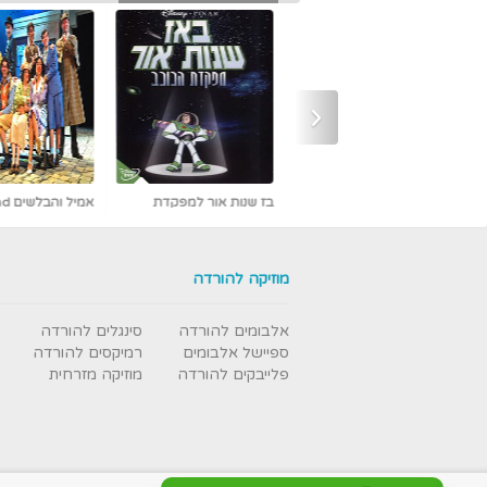
‹
אמיל והבלשים Emil und
אבי פרץ - כמו אש -
die Detektive מדובב [נדיר]
חדש ובלעדי
מוזיקה להורדה
אלבומים להורדה
סינגלים להורדה
ספיישל אלבומים
רמיקסים להורדה
פלייבקים להורדה
מוזיקה מזרחית
עבודת נמלים - תרגום מובנה
- איכות DVDRip