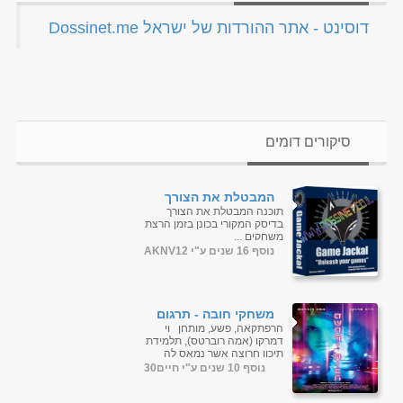
‏דוסינט - אתר ההורדות של ישראל Dossinet.me‏
סיקורים דומים
המבטלת את הצורך
בדיסק המקורי בכונן בזמן
תוכנה המבטלת את הצורך
הרצת
בדיסק המקורי בכונן בזמן הרצת
משחקיםGameJackal Pro
משחקים ...
4.1.0.7 Final
נוסף 16 שנים ע"י AKNV12
משחקי חובה - תרגום
מובנה - BDRip
הרפתקאה, פשע, מותחן וי
דמרקו (אמה רוברטס), תלמידת
תיכון חרוצה אשר נמאס לה
לצפות בחיים מהצד. כאשר היא
נוסף 10 שנים ע"י חיים30
מקבלת פניה ממשחק ברשת
ששוא...