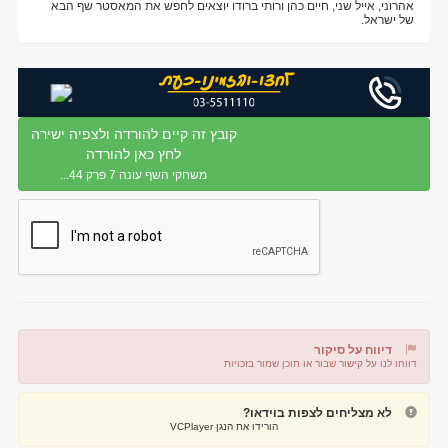
אהרוני, אייל שני, חיים כהן ורותי ברודו יוצאים לחפש את המאסטר שף הבא
של ישראל.
קובץ זה קיים להורדה ולצפיה ישירה
לחץ כאן להורדה
משחקי השף עונה 7 פרק 44...
דיווח על סיקור
דווחו לנו על קישור שבור או תוכן שמור בזכויות
דיווח על קישור שבור
דיווח על תוכן מפר זכויות
לא מצליחים לצפות בוידאו?
הורידו את הנגן VCPlayer