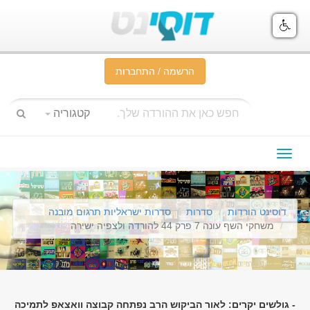
הרשמה / התחברות
קטגוריה
תפריט
ניווט
דוסינט הורדות
סדרות
סדרות ישראליות תרגום מובנה
משחקי השף עונה 7 פרק 44 להורדה ולצפיה ישירה
- גולשים יקרים: לאור הביקוש הרב נפתחה קבוצה וואצאפ לתמיכה