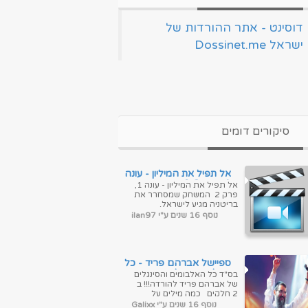
‏דוסינט - אתר ההורדות של
ישראל Dossinet.me‏
סיקורים דומים
אל תפיל את המיליון - עונה
1, פרק 2 & צפייה ישירה
אל תפיל את המיליון - עונה 1,
פרק 2 המשחק שמסחרר את
בריטניה מגיע לישראל.
המשחק מבוסס על פורמט
נוסף 16 שנים ע"י ilan97
"The million pound Drop"
מבית "אנדמול...
ספיישל אברהם פריד - כל
האלבומים בלעדי
בס"ד כל האלבומים והסינגלים
של אברהם פריד להורדה!!! ב
2 חלקים כמה מילים על
אברהם פריד: (מתוך "וי...
נוסף 16 שנים ע"י Galixx