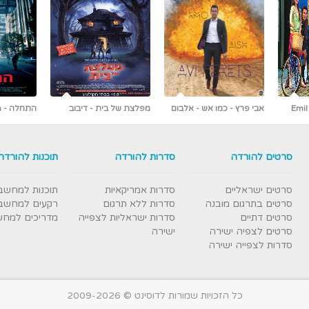
 אלבום
מפלצת של בית - דיבוב
התחלה - Inception
לעברית
ראשונים ברשת [כולל צפייה
עברי
ישירה]
סרטים להורדה
סדרות להורדה
תוכנות להורדה
סרטים ישראליים
סדרות אמריקאיות
תוכנות למחשב
סרטים בתרגום מובנה
סדרות ללא תרגום
רקעים למחשב
סרטים דתיים
סדרות ישראליות לצפייה
מדריכים למח
סרטים לצפיה ישירה
ישירה
סדרות לצפייה ישירה
כל הזכויות שמורות לדוסינט © 2009-2026