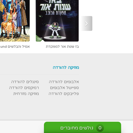
‹
אמיל והבלשים Emil und
אבי פרץ - כמו אש -
die Detektive מדובב [נדיר]
חדש ובלעדי
מוזיקה להורדה
אלבומים להורדה
סינגלים להורדה
ספיישל אלבומים
רמיקסים להורדה
פלייבקים להורדה
מוזיקה מזרחית
עבודת נמלים - תרגום מובנה
- איכות DVDRip
0
גולשים מחוברים