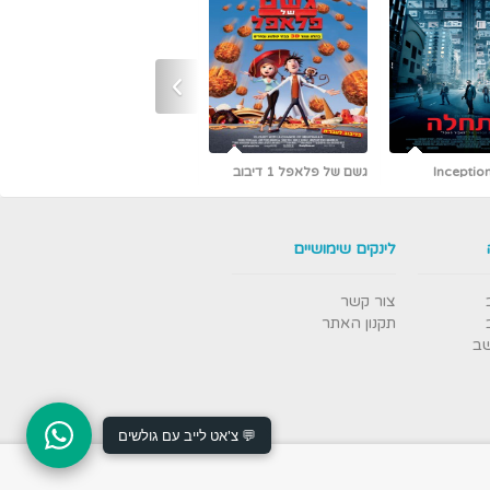
›
גשם של פלאפל 1 דיבוב
כמו גדולים (קלאסיקה עם
אריק איינשטיין)
לינקים שימושיים
צור קשר
תקנון האתר
שב
💬 צ'אט לייב עם גולשים