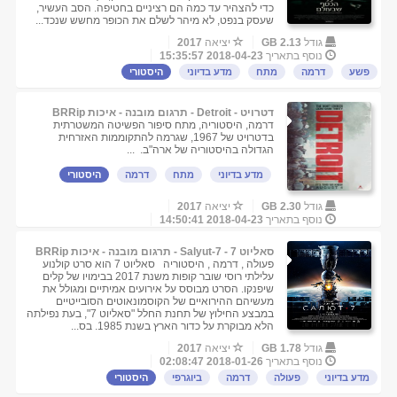
כדי להצהיר עד כמה הם רציניים בחטיפה. הסב העשיר,
שעסק בנפט, לא מיהר לשלם את הכופר מחשש שנכד...
גודל
2.13 GB
יציאה
2017
נוסף בתאריך
2018-04-23 15:35:57
פשע
דרמה
מתח
מדע בדיוני
היסטורי
דטרויט - Detroit - תרגום מובנה - איכות BRRip
דרמה, היסטוריה, מתח סיפור הפשיטה המשטרתית
בדטרויט של 1967, שגרמה להתקוממות האזרחית
הגדולה בהיסטוריה של ארה"ב. ...
מדע בדיוני
מתח
דרמה
היסטורי
גודל
2.30 GB
יציאה
2017
נוסף בתאריך
2018-04-23 14:50:41
סאליוט 7 - Salyut-7 - תרגום מובנה - איכות BRRip
פעולה , דרמה , היסטוריה סאליוט 7 הוא סרט קולנוע
עלילתי רוסי שובר קופות משנת 2017 בבימויו של קלים
שיפנקו. הסרט מבוסס על אירועים אמיתיים ומגולל את
מעשיהם ההירואיים של הקוסמונאוטים הסובייטיים
במבצע החילוץ של תחנת החלל "סאליוט 7", בעת נפילתה
הלא מבוקרת על כדור הארץ בשנת 1985. בס...
גודל
1.78 GB
יציאה
2017
נוסף בתאריך
2018-01-26 02:08:47
מדע בדיוני
פעולה
דרמה
ביוגרפי
היסטורי