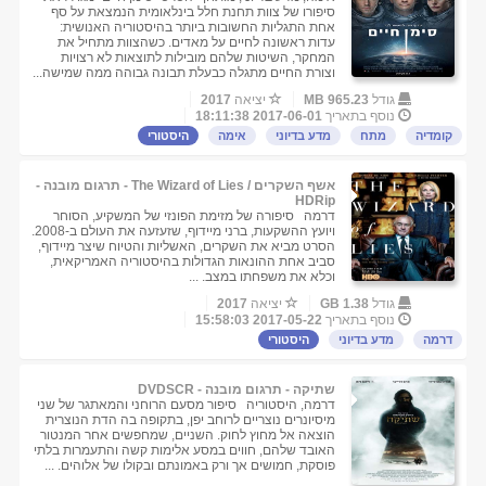
סיפורו של צוות תחנת חלל בינלאומית הנמצאת על סף
אחת התגליות החשובות ביותר בהיסטוריה האנושית:
עדות ראשונה לחיים על מאדים. כשהצוות מתחיל את
המחקר, השיטות שלהם מובילות לתוצאות לא רצויות
וצורת החיים מתגלה כבעלת תבונה גבוהה ממה שמישה...
גודל
965.23 MB
יציאה
2017
נוסף בתאריך
2017-06-01 18:11:38
קומדיה
מתח
מדע בדיוני
אימה
היסטורי
אשף השקרים / The Wizard of Lies - תרגום מובנה -
HDRip
דרמה סיפורה של מזימת הפונזי של המשקיע, הסוחר
ויועץ ההשקעות, ברני מיידוף, שזעזעה את העולם ב-2008.
הסרט מביא את השקרים, האשליות והטיוח שיצר מיידוף,
סביב אחת ההונאות הגדולות בהיסטוריה האמריקאית,
וכלא את משפחתו במצב. ...
גודל
1.38 GB
יציאה
2017
נוסף בתאריך
2017-05-22 15:58:03
דרמה
מדע בדיוני
היסטורי
שתיקה - תרגום מובנה - DVDSCR
דרמה, היסטוריה סיפור מסעם הרוחני והמאתגר של שני
מיסיונרים נוצריים לרוחב יפן, בתקופה בה הדת הנוצרית
הוצאה אל מחוץ לחוק. השניים, שמחפשים אחר המנטור
האובד שלהם, חווים במסע אלימות קשה והתעמרות בלתי
פוסקת, חמושים אך ורק באמונתם ובקולו של אלוהים. ...