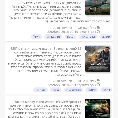
הרפתקאות, מדע בדיוני, פעולה ארבע שנים לאחר
שפארק השעשועים ואתר הנופש היוקרתי "עולם היורה"
הושמד על ידי דינוזאורים, נסגר למבקרים וננטש, האי
איסלה נואבה, מאוכלס על ידי הדינוזאורים השורדים,
אשר חיים חיי פרא בג'ונגלים. כאשר הר הגעש הרדום של
האי מתחיל להראות סימני חיים, מטרתם של אוון (כ...
גודל
6.28 GB
יציאה
2018
נוסף בתאריך
2018-09-19 22:25:49
פעולה
הרפתקאות
מתח
מדע בדיוני
ריגול
12 לוחמים - Strong - תרגום מובנה - איכות BRRip
דרמה, היסטוריה, מלחמה, פעולה הימים שלאחר אסון
התאומים. מיטש נלסון, מפקד היחידה האמריקאית
הראשונה שנשלחת למבצע צבאי באפגניסטן, מקבל
משימה מסוכנת מכוחות הביטחון – עליו ועל חבריו ליחידה
להגיע לאזור ההררי בו משתכן המפקד של כוחות הברית
האפגנים, הגנרל דוסטום, ולשכנע אותו לשתף איתם
פעולה במאבקם נג...
גודל
2.09 GB
יציאה
2018
נוסף בתאריך
2018-05-12 22:26:27
דרמה
פעולה
הרפתקאות
אימה
מלחמה
כל הכסף שבעולם - All the Money in the World
דרמה, היסטוריה, מתח, פשע, מיסתורין סיפורה של אימו
של ג'ון פול גוטי השלישי, שניסתה לעשות הכל ב-1973 כדי
לגרום לסבו לשלם כופר עצום תמורת שחרורו מחטיפה.
חוטפיו של הצעיר בן ה-16 באותו הזמן, אף חתכו את אוזנו