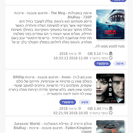
אימה במצולות - The Meg - תרגום מובנה - איכות
BluRay - 720P
ג'ייסון סטתהם הוא ג'ונאס, צוללן לשעבר בחיל הים
האמריקאי אשר נקרא למשימת הצלה מיוחדת, כאשר
צוללת מחקר טובעת במעמקי האוקיינוס. במהלך משימת
החילוץ, מגלים אנשי הצוות כי הם עומדים בפני מפלצת
תת ימית שנחשבה לנכחדת - כריש פרהיסטורי ענק בשם
מגלודון. ג'ונאס נאלץ להלחם במפלץ הקטלני בלב ים על
מנת למנוע ממנו לה...
גודל
5.14 GB
יציאה
2018
נוסף בתאריך
2018-11-06 10:33:13
אימה
היסטורי
אנון (ש.ל.ר) - Anon - תרגום מובנה - איכות BRRip
בעולם שאין בו פרטיות או אנונימיות, וחייהם של כולם
שקופים, מוקלטים בידי הרשויות, וניתנים למעקב שוטף -
כמעט שאין פשע. בלש שחוקר סדרת רציחות מגלה בחורה
שאין לה זהות ידועה והיסטוריה. ...
פשע
היסטורי
גודל
1.44 GB
יציאה
2018
נוסף בתאריך
2018-10-05 02:21:59
עולם היורה 2: נפילת הממלכה - Jurassic World:
Fallen Kingdom - תרגום מובנה - איכות BluRay -
1080P