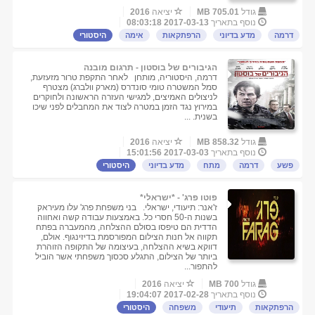
גודל
705.01 MB
יציאה
2016
נוסף בתאריך
2017-03-13 08:03:18
דרמה
מדע בדיוני
הרפתקאות
אימה
היסטורי
הגיבורים של בוסטון - תרגום מובנה
דרמה, היסטוריה, מותחן לאחר התקפת טרור מזעזעת,
סמל המשטרה טומי סונדרס (מארק וולברג) מצטרף
לניצולים האמיצים, למגישי העזרה הראשונה ולחוקרים
במירוץ נגד הזמן במטרה לצוד את המחבלים לפני שיכו
בשנית. ...
גודל
858.32 MB
יציאה
2016
נוסף בתאריך
2017-03-03 15:01:56
פשע
דרמה
מתח
מדע בדיוני
היסטורי
פוטו פרג' - *ישראלי*
ז'אנר: תיעודי, ישראלי. בני משפחת פרג' עלו מעיראק
בשנות ה-50 חסרי כל. באמצעות עבודה קשה ואחווה
הדדית הם טיפסו בסולם ההצלחה, מהמעברה בפתח
תקווה אל חנות הצילום המפורסמת בדיזינגוף. אולם,
דווקא בשיא ההצלחה, בעיצומה של התקופה הזוהרת
ביותר של הצילום, התגלע סכסוך משפחתי אשר הוביל
להתפור...
גודל
700 MB
יציאה
2016
נוסף בתאריך
2017-02-28 19:04:07
הרפתקאות
תיעודי
משפחה
היסטורי