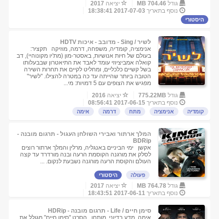
גודל
704.46 MB
יציאה
2017
נוסף בתאריך
2017-07-03 18:38:41
היסטורי
לשיר / Sing - מדובב - איכות HDTV
אנימציה, קומדיה, משפחה, דרמה, מוזיקה תקציר:
בעולם של חיות אנושיות, באסטר-מון (מת'יו מקונוהיי), דב
קואלה אמביציוזי עומד לאבד את התיאטרון שבבעלותו
בשל קשיים כלכליים, ומחליט לקיים את תחרות השירה
הטובה ביותר שהייתה עד כה במטרה להצילו. "לשיר"
מפגיש את הצופים עם 5 דמויות: מי...
גודל
775.22MB
יציאה
2016
נוסף בתאריך
2017-06-15 08:56:41
קומדיה
אנימציה
מתח
דרמה
אימה
המלך ארתור ואבירי השולחן העגול - תרגום מובנה -
BDRip
אקשן ימי הביניים באנגליה, מרלין והמלך ארתור רוצים
לסלק את מורגנה הקוסמת הרעה ובנה מורדרד עד קצה
העולם והקוסת הרעה מורגנה נשבעת לנקום. ...
פעולה
היסטורי
גודל
764.78 MB
יציאה
2017
נוסף בתאריך
2017-06-11 18:43:51
סימן חיים / Life - תרגום מובנה - HDRip
אימה, מדע בדיוני, מותחן הסרט "סימן חיים" מגולל את