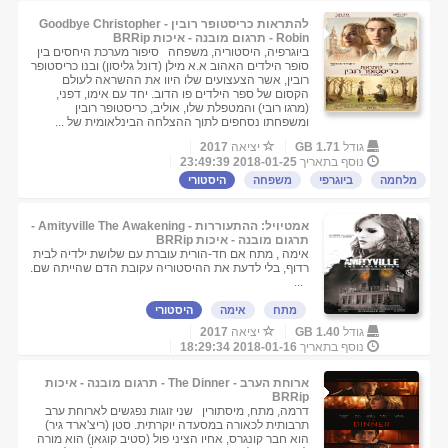
להתראות כריסטופר רובין - Goodbye Christopher
Robin - תרגום מובנה - איכות BRRip
ביוגרפיה, היסטוריה, משפחה סיפור מערכת היחסים בין
סופר הילדים האהוב א.א מילן (דונל גליסון) ובנו כריסטופר
רובין, אשר הצעצועים שלו היוו את ההשראה לעולם
הקסום של ספר הילדים פו הדוב. יחד עם אימו, דפני,
(מרגו רובי) והמטפלת שלו, אוליב, כריסטופר רובין
ומשפחתו נסחפים לתוך ההצלחה הבינלאומית של ...
גודל
1.71 GB
יציאה
2017
נוסף בתאריך
2018-01-25 23:49:39
מלחמה
ביוגרפי
משפחה
היסטורי
אמטיויל: ההתעוררות - Amityville The Awakening -
תרגום מובנה - איכות BRRip
אימה , מתח אם חד-הורית עוברת עם שלושת ילדיה לבית
רדוף, בלי לדעת את ההיסטוריה עקובת הדם שהייתה שם.
...
מתח
אימה
היסטורי
גודל
1.40 GB
יציאה
2017
נוסף בתאריך
2018-01-16 18:29:34
ארוחת הערב - The Dinner - תרגום מובנה - איכות
BRRip
דרמה, מתח, מיסתורין שני זוגות נפגשים לארוחת ערב
תרבותית לכאורה במסעדה יוקרתית. סטן (ריצ'ארד גיר)
הוא חבר קונגרס, אחיו הציני פול (סטיב קוגאן) הוא מורה