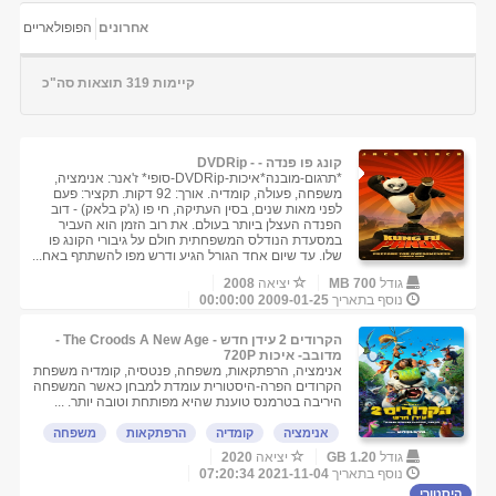
אחרונים
הפופולאריים
קיימות 319 תוצאות סה"כ
קונג פו פנדה - - DVDRip
*תרגום-מובנה*איכות-DVDRip-סופי* ז'אנר: אנימציה,
משפחה, פעולה, קומדיה. אורך: 92 דקות. תקציר: פעם
לפני מאות שנים, בסין העתיקה, חי פו (ג'ק בלאק) - דוב
הפנדה העצלן ביותר בעולם. את רוב הזמן הוא העביר
במסעדת הנודלס המשפחתית חולם על גיבורי הקונג פו
שלו. עד שיום אחד הגורל הגיע ודרש מפו להשתתף באח...
גודל
700 MB
יציאה
2008
נוסף בתאריך
2009-01-25 00:00:00
הקרודים 2 עידן חדש - The Croods A New Age -
מדובב- איכות 720P
אנימציה, הרפתקאות, משפחה, פנטסיה, קומדיה משפחת
הקרודים הפרה-היסטורית עומדת למבחן כאשר המשפחה
היריבה בטרמנס טוענת שהיא מפותחת וטובה יותר. ...
אנימציה
קומדיה
הרפתקאות
משפחה
גודל
1.20 GB
יציאה
2020
נוסף בתאריך
2021-11-04 07:20:34
היסטורי