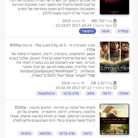
פיראנה פרהיסטוריים. השריף של העיירה מסכנת את הכל
על מנת לנסות ולהציל את תושבי העיר ממכונות ההריגה
המסוכנות והצמאות לדם.הפקה מחודשת של הסרט
"פיראנה" של ג'ו דנטה משנת 1978. ...
גודל
702 MB
יציאה
2010
נוסף בתאריך
2017-10-24 12:19:07
קומדיה
אימה
היסטורי
העיר האבודה זד - The Lost City of Z - איכות BRRip
- 720p
אקשן, הרפתקאה, ביוגרפיה, דרמה, היסטוריה סיפורו של
חוקר הארצות פרסיבל פוסט (צ'ארלי האנם), קולונל בצבא
הבריטי, אשר יצא לאמזונס עם בנו במטרה לאתר את
העיר אלדורדו, מסע ממנו לא שב אף אחד מחברי
המשלחת. (function(){artiplayer("#amPlayer",
{"ratio":0.5625,"live":false,"origin":"http...
גודל
1.50 GB
יציאה
2016
נוסף בתאריך
2017-07-12 15:42:49
פעולה
דרמה
פשע
מדע בדיוני
הרפתקאות
אשתו של שומר גן החיות - תרגום מובנה - BDRip
מלחמה, ביוגרפיה, דרמה, היסטוריה סיפורם של יאן
ואנטונינה ז'בינסקי, שומר גן החיות בוורשה ואישתו, שעזרו
להציל מאות אנשים ובעלי חיים כשהנאצים פלשו לפולין.
...
דרמה
מדע בדיוני
מלחמה
ביוגרפי