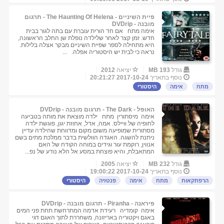
פיית השיניים - The Haunting Of Helena - תרגום
מובנה - DVDrip
אימה מתח אם חד הורית עוברת עם בתה לגור בבית
חדש. זמן קצר לאחר שלילדה נופלת שן החלב הראשונה,
היא מתחילה לספר שפיית השיניים מבקר אצלה בלילות.
נראה כי לבית יש היסטוריה אפלה. ...
גודל
193 MB
יציאה
2012
נוסף בתאריך
2017-10-24 20:21:27
מתח
אימה
היסטורי
האופל - The Dark - תרגום מובנה - DVDrip
אימה מיסתורין מתח ילדה מוצאת את מותה בטביעה
לחופיה של וויילס. אמה, אדל, אחוזת יגון, פוגשת ילדה
מסתורית שמופיעה משום מקום ומדווחת שהילדה עדיין
ניתנת להשגה. האגדה הוולשית בדבר ממלכת מתים בשם
אנווין, רוקמת עור וגידים במוחה הקודח של האם
המתאבלת, והיא פוצחת במסע אל הלא נודע של נפ...
גודל
232 MB
יציאה
2005
נוסף בתאריך
2017-10-24 19:00:22
הרפתקאות
מתח
אימה
פנטזיה
היסטורי
פיראנה - Piranha - תרגום מובנה - DVDrip
אימה קומדיה רעידת אדמה המתרחשת תחת פני המים
באגם ויקטוריה באריזונה, משחררת לתוך האגם דגי