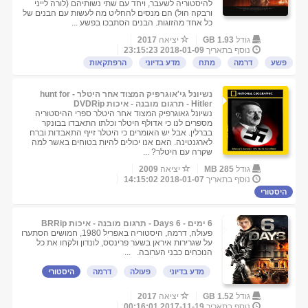
להיסטוריה לשעבר, ויחד עם שתי נשותיהם (לורה לייני
ורבקה הול) הם מנסים להחליט מה לעשות עם הבנים של
כל אחד מהזוגות. הבנים הסתבכו בפשע ...
גודל
1.93 GB
יציאה
2017
נוסף בתאריך
2018-01-09 23:15:23
פשע
דרמה
מתח
מדע בדיוני
הרפתקאות
נשיונל גי'אוגרפיק המצוד אחר היטלר - hunt for
Hitler - תרגום מובנה - איכות DVDRip
נשיונל גאוגרפיק המצוד אחר היטלר ספרי ההיסטוריה
מספרים לנו כי אדולף היטלר וכלתו התאבדו בבונקר
בברלין. אבל יש האומרים כי היטלר זייף התאבדות וברח
לארגנטינה. האם אנו יכולים להיות בטוחים באשר למה
שקרה עם היטלר? ...
גודל
285 MB
יציאה
2009
נוסף בתאריך
2018-01-07 14:15:02
היסטורי
6 ימים - 6 Days - תרגום מובנה - איכות BRRip
פעולה, דרמה, היסטוריה באפריל 1980, חמושים הסתערו
על שגרירות איראן בשער פרינסס, לונדון ולקחו את כל
הנוכחים כבני הערובה. ...
מדע בדיוני
פעולה
דרמה
היסטורי
גודל
1.52 GB
יציאה
2017
נוסף בתאריך
2017-11-19 00:16:01