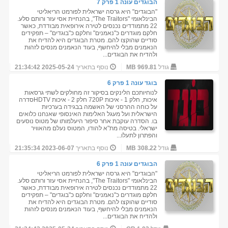
הבוגדים עונה 1 פרק 7
"הבוגדים" היא גרסה ישראלית לפורמט הריאליטי
הבינלאומי "The Traitors", בהנחיית אסי עזר ורותם סלע.
22 מתמודדים נכנסים לטירה אירופאית מבודדת, כאשר
חלקם מוגדרים כ"נאמנים" וחלקם כ"בוגדים" – תפקידים
סודיים שהוקצו להם. מטרת הבוגדים היא להדיח את
הנאמנים מבלי להיחשף, בעוד הנאמנים מנסים לזהות
ולהדיח את הבוגדים...
גודל
969.81 MB
נוסף בתאריך
2025-05-24 21:34:42
בוגד עונה 1 פרק 6
לנוחיותכם הלינקים בסיקור זה מחולקים לשתי גרסאות
איכות, חלק 1 - איכות 720P חלק 2 - איכות HDTVסדרה
על כוחה ההרסני של האשמה בבגידה בערכיות
הישראלית ועל מעגל האלימות האינסופי שאנחנו כלואים
בו. הסדרה עוקבת אחר סיפור היעלמותו של מטוס נוסעים
ישראלי. בטיסה מת"א להודו, המטוס נעלם מהאוויר
והפתרון לתעלו...
גודל
308.22 MB
נוסף בתאריך
2023-06-07 21:35:34
הבוגדים עונה 1 פרק 6
"הבוגדים" היא גרסה ישראלית לפורמט הריאליטי
הבינלאומי "The Traitors", בהנחיית אסי עזר ורותם סלע.
22 מתמודדים נכנסים לטירה אירופאית מבודדת, כאשר
חלקם מוגדרים כ"נאמנים" וחלקם כ"בוגדים" – תפקידים
סודיים שהוקצו להם. מטרת הבוגדים היא להדיח את
הנאמנים מבלי להיחשף, בעוד הנאמנים מנסים לזהות
ולהדיח את הבוגדים...