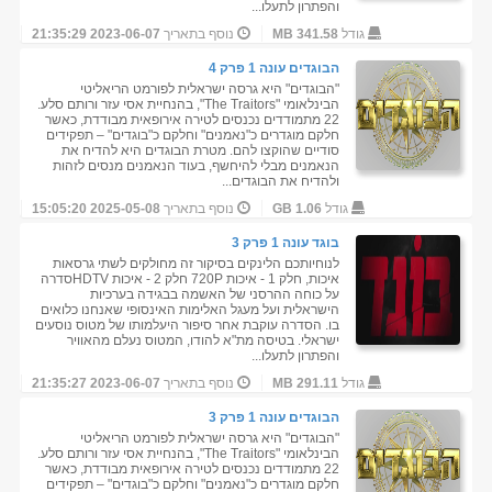
והפתרון לתעלו...
גודל
341.58 MB
נוסף בתאריך
2023-06-07 21:35:29
הבוגדים עונה 1 פרק 4
"הבוגדים" היא גרסה ישראלית לפורמט הריאליטי
הבינלאומי "The Traitors", בהנחיית אסי עזר ורותם סלע.
22 מתמודדים נכנסים לטירה אירופאית מבודדת, כאשר
חלקם מוגדרים כ"נאמנים" וחלקם כ"בוגדים" – תפקידים
סודיים שהוקצו להם. מטרת הבוגדים היא להדיח את
הנאמנים מבלי להיחשף, בעוד הנאמנים מנסים לזהות
ולהדיח את הבוגדים...
גודל
1.06 GB
נוסף בתאריך
2025-05-08 15:05:20
בוגד עונה 1 פרק 3
לנוחיותכם הלינקים בסיקור זה מחולקים לשתי גרסאות
איכות, חלק 1 - איכות 720P חלק 2 - איכות HDTVסדרה
על כוחה ההרסני של האשמה בבגידה בערכיות
הישראלית ועל מעגל האלימות האינסופי שאנחנו כלואים
בו. הסדרה עוקבת אחר סיפור היעלמותו של מטוס נוסעים
ישראלי. בטיסה מת"א להודו, המטוס נעלם מהאוויר
והפתרון לתעלו...
גודל
291.11 MB
נוסף בתאריך
2023-06-07 21:35:27
הבוגדים עונה 1 פרק 3
"הבוגדים" היא גרסה ישראלית לפורמט הריאליטי
הבינלאומי "The Traitors", בהנחיית אסי עזר ורותם סלע.
22 מתמודדים נכנסים לטירה אירופאית מבודדת, כאשר
חלקם מוגדרים כ"נאמנים" וחלקם כ"בוגדים" – תפקידים