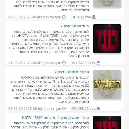
סודיים שהוקצו להם. מטרת הבוגדים היא להדיח את
הנאמנים מבלי להיחשף, בעוד הנאמנים מנסים לזהות
ולהדיח את הבוגדים...
גודל
1.12 GB
נוסף בתאריך
2025-05-03 23:36:30
בוגד עונה 1 פרק 2
לנוחיותכם הלינקים בסיקור זה מחולקים לשתי גרסאות
איכות, חלק 1 - איכות 720P חלק 2 - איכות HDTVסדרה
על כוחה ההרסני של האשמה בבגידה בערכיות
הישראלית ועל מעגל האלימות האינסופי שאנחנו כלואים
בו. הסדרה עוקבת אחר סיפור היעלמותו של מטוס נוסעים
ישראלי. בטיסה מת"א להודו, המטוס נעלם מהאוויר
והפתרון לתעלו...
גודל
327.63 MB
נוסף בתאריך
2023-06-07 21:35:25
הבוגדים עונה 1 פרק 2
"הבוגדים" היא גרסה ישראלית לפורמט הריאליטי
הבינלאומי "The Traitors", בהנחיית אסי עזר ורותם סלע.
22 מתמודדים נכנסים לטירה אירופאית מבודדת, כאשר
חלקם מוגדרים כ"נאמנים" וחלקם כ"בוגדים" – תפקידים
סודיים שהוקצו להם. מטרת הבוגדים היא להדיח את
הנאמנים מבלי להיחשף, בעוד הנאמנים מנסים לזהות
ולהדיח את הבוגדים...
גודל
955.03 MB
נוסף בתאריך
2025-05-03 23:36:29
בוגד - עונה 1, פרק 1 - איכויות HDTV - 720P
לנוחיותכם הלינקים בסיקור זה מחולקים לשתי גרסאות
איכות, חלק 1 - איכות 720P חלק 2 - איכות HDTVסדרה