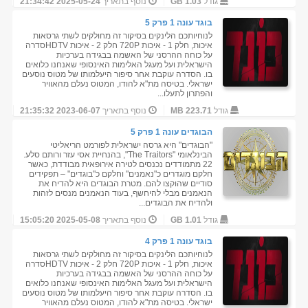
גודל
1.03 GB
נוסף בתאריך
2025-05-24 21:34:42
בוגד עונה 1 פרק 5
לנוחיותכם הלינקים בסיקור זה מחולקים לשתי גרסאות
איכות, חלק 1 - איכות 720P חלק 2 - איכות HDTVסדרה
על כוחה ההרסני של האשמה בבגידה בערכיות
הישראלית ועל מעגל האלימות האינסופי שאנחנו כלואים
בו. הסדרה עוקבת אחר סיפור היעלמותו של מטוס נוסעים
ישראלי. בטיסה מת"א להודו, המטוס נעלם מהאוויר
והפתרון לתעלו...
גודל
223.71 MB
נוסף בתאריך
2023-06-07 21:35:32
הבוגדים עונה 1 פרק 5
"הבוגדים" היא גרסה ישראלית לפורמט הריאליטי
הבינלאומי "The Traitors", בהנחיית אסי עזר ורותם סלע.
22 מתמודדים נכנסים לטירה אירופאית מבודדת, כאשר
חלקם מוגדרים כ"נאמנים" וחלקם כ"בוגדים" – תפקידים
סודיים שהוקצו להם. מטרת הבוגדים היא להדיח את
הנאמנים מבלי להיחשף, בעוד הנאמנים מנסים לזהות
ולהדיח את הבוגדים...
גודל
1.01 GB
נוסף בתאריך
2025-05-08 15:05:20
בוגד עונה 1 פרק 4
לנוחיותכם הלינקים בסיקור זה מחולקים לשתי גרסאות
איכות, חלק 1 - איכות 720P חלק 2 - איכות HDTVסדרה
על כוחה ההרסני של האשמה בבגידה בערכיות
הישראלית ועל מעגל האלימות האינסופי שאנחנו כלואים
בו. הסדרה עוקבת אחר סיפור היעלמותו של מטוס נוסעים
ישראלי. בטיסה מת"א להודו, המטוס נעלם מהאוויר