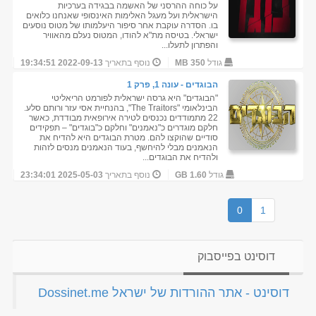
על כוחה ההרסני של האשמה בבגידה בערכיות
הישראלית ועל מעגל האלימות האינסופי שאנחנו כלואים
בו. הסדרה עוקבת אחר סיפור היעלמותו של מטוס נוסעים
ישראלי. בטיסה מת"א להודו, המטוס נעלם מהאוויר
והפתרון לתעלו...
גודל
350 MB
נוסף בתאריך
2022-09-13 19:34:51
הבוגדים - עונה 1, פרק 1
"הבוגדים" היא גרסה ישראלית לפורמט הריאליטי
הבינלאומי "The Traitors", בהנחיית אסי עזר ורותם סלע.
22 מתמודדים נכנסים לטירה אירופאית מבודדת, כאשר
חלקם מוגדרים כ"נאמנים" וחלקם כ"בוגדים" – תפקידים
סודיים שהוקצו להם. מטרת הבוגדים היא להדיח את
הנאמנים מבלי להיחשף, בעוד הנאמנים מנסים לזהות
ולהדיח את הבוגדים...
גודל
1.60 GB
נוסף בתאריך
2025-05-03 23:34:01
0
1
דוסינט בפייסבוק
‏דוסינט - אתר ההורדות של ישראל Dossinet.me‏