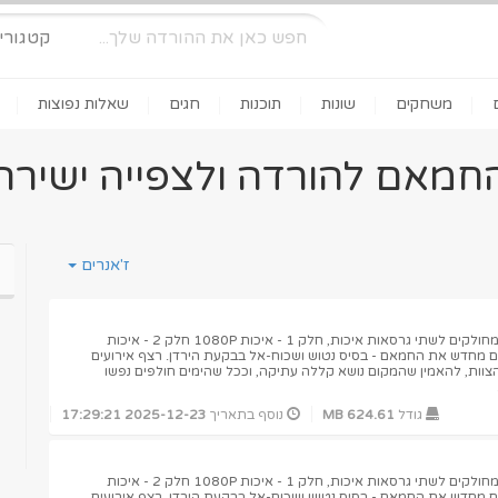
קטגורי
משחקים
שונות
תוכנות
חגים
שאלות נפוצות
חמאם להורדה ולצפייה ישירה
ז'אנרים
לנוחיותכם הלינקים בסיקור זה מחולקים לשתי גרסאות איכות, חלק 1 - איכות 1080P חלק 2 - איכות
הקים מחדש את החמאם - בסיס נטוש ושכוח-אל בבקעת הירדן. רצף אירועים
צוות, להאמין שהמקום נושא קללה עתיקה, וככל שהימים חולפים נפשו
גודל
624.61 MB
נוסף בתאריך
2025-12-23 17:29:21
לנוחיותכם הלינקים בסיקור זה מחולקים לשתי גרסאות איכות, חלק 1 - איכות 1080P חלק 2 - איכות
הקים מחדש את החמאם - בסיס נטוש ושכוח-אל בבקעת הירדן. רצף אירועים